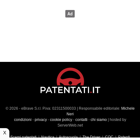
© 2026 - eBrave S.r.l. P.iva: 02311500033 | Responsabile editoriale:
Michele
Neri
condizioni
-
privacy
-
cookie policy
-
contatti
-
chi siamo
| hosted by
ServerWeb.net
X
Scemi patentati
|
Nautica
|
Autoscuola
|
The Driver
|
CQC
|
Patenti