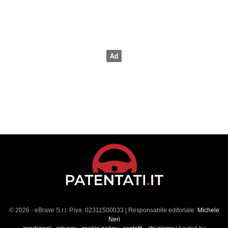
© 2026 - eBrave S.r.l. P.iva: 02311500033 | Responsabile editoriale:
Michele
Neri