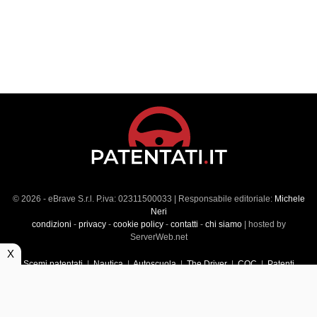
© 2026 - eBrave S.r.l. P.iva: 02311500033 | Responsabile editoriale:
Michele
Neri
condizioni
-
privacy
-
cookie policy
-
contatti
-
chi siamo
| hosted by
ServerWeb.net
X
Scemi patentati
|
Nautica
|
Autoscuola
|
The Driver
|
CQC
|
Patenti
Superiori
|
Market
|
Veicoli commerciali
|
Führerscheintest