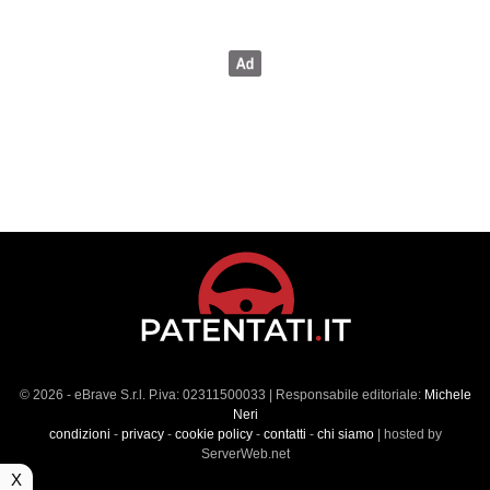
© 2026 - eBrave S.r.l. P.iva: 02311500033 | Responsabile editoriale:
Michele
Neri
condizioni
-
privacy
-
cookie policy
-
contatti
-
chi siamo
| hosted by
ServerWeb.net
X