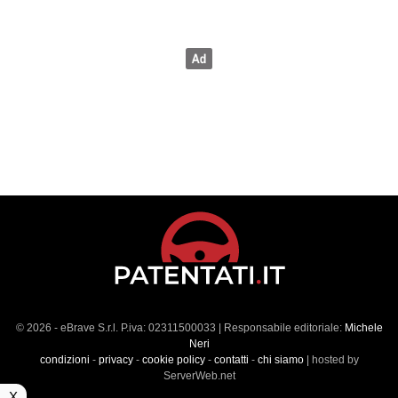
© 2026 - eBrave S.r.l. P.iva: 02311500033 | Responsabile editoriale:
Michele
Neri
condizioni
-
privacy
-
cookie policy
-
contatti
-
chi siamo
| hosted by
ServerWeb.net
X