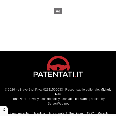
© 2026 - eBrave S.r.l. P.iva: 02311500033 | Responsabile editoriale:
Michele
Neri
condizioni
-
privacy
-
cookie policy
-
contatti
-
chi siamo
| hosted by
ServerWeb.net
X
Scemi patentati
|
Nautica
|
Autoscuola
|
The Driver
|
CQC
|
Patenti