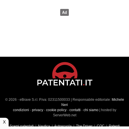
© 2026 - eBrave S.r.l. P.iva: 02311500033 | Responsabile editoriale:
Michele
Neri
condizioni
-
privacy
-
cookie policy
-
contatti
-
chi siamo
| hosted by
ServerWeb.net
X
Scemi patentati
|
Nautica
|
Autoscuola
|
The Driver
|
CQC
|
Patenti