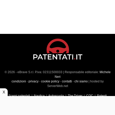
© 2026 - eBrave S.r.l. P.iva: 02311500033 | Responsabile editoriale:
Michele
Neri
condizioni
-
privacy
-
cookie policy
-
contatti
-
chi siamo
| hosted by
ServerWeb.net
X
Scemi patentati
|
Nautica
|
Autoscuola
|
The Driver
|
CQC
|
Patenti
Superiori
|
Market
|
Veicoli commerciali
|
Führerscheintest