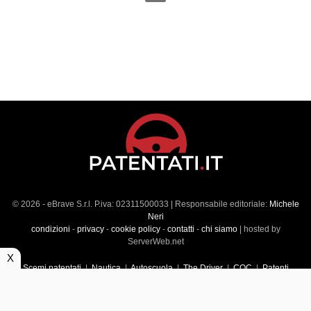
© 2026 - eBrave S.r.l. P.iva: 02311500033 | Responsabile editoriale:
Michele
Neri
condizioni
-
privacy
-
cookie policy
-
contatti
-
chi siamo
| hosted by
ServerWeb.net
X
Scemi patentati
|
Nautica
|
Autoscuola
|
The Driver
|
CQC
|
Patenti
Superiori
|
Market
|
Veicoli commerciali
|
Führerscheintest