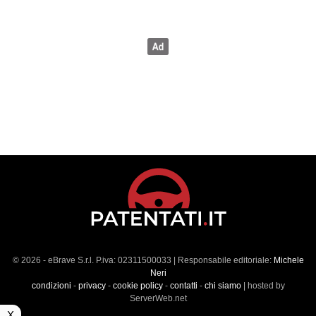
© 2026 - eBrave S.r.l. P.iva: 02311500033 | Responsabile editoriale:
Michele
Neri
condizioni
-
privacy
-
cookie policy
-
contatti
-
chi siamo
| hosted by
ServerWeb.net
X