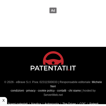
© 2026 - eBrave S.r.l. P.iva: 02311500033 | Responsabile editoriale:
Michele
Neri
condizioni
-
privacy
-
cookie policy
-
contatti
-
chi siamo
| hosted by
ServerWeb.net
X
Scemi patentati
|
Nautica
|
Autoscuola
|
The Driver
|
CQC
|
Patenti