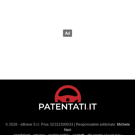
© 2026 - eBrave S.r.l. P.iva: 02311500033 | Responsabile editoriale:
Michele
Neri