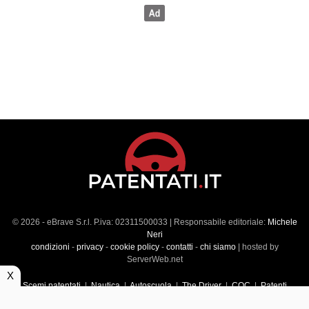
© 2026 - eBrave S.r.l. P.iva: 02311500033 | Responsabile editoriale:
Michele
Neri
condizioni
-
privacy
-
cookie policy
-
contatti
-
chi siamo
| hosted by
ServerWeb.net
X
Scemi patentati
|
Nautica
|
Autoscuola
|
The Driver
|
CQC
|
Patenti
Superiori
|
Market
|
Veicoli commerciali
|
Führerscheintest