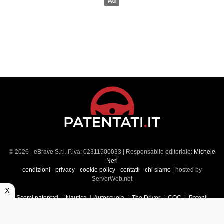
© 2026 - eBrave S.r.l. P.iva: 02311500033 | Responsabile editoriale:
Michele
Neri
condizioni
-
privacy
-
cookie policy
-
contatti
-
chi siamo
| hosted by
ServerWeb.net
X
Scemi patentati
|
Nautica
|
Autoscuola
|
The Driver
|
CQC
|
Patenti
Superiori
|
Market
|
Veicoli commerciali
|
Führerscheintest