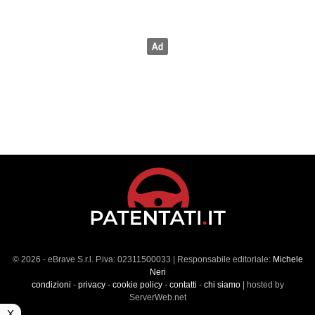
© 2026 - eBrave S.r.l. P.iva: 02311500033 | Responsabile editoriale:
Michele
Neri
condizioni
-
privacy
-
cookie policy
-
contatti
-
chi siamo
| hosted by
ServerWeb.net
X