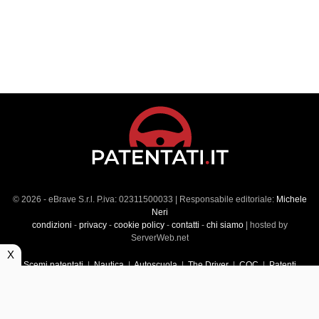
© 2026 - eBrave S.r.l. P.iva: 02311500033 | Responsabile editoriale:
Michele
Neri
condizioni
-
privacy
-
cookie policy
-
contatti
-
chi siamo
| hosted by
ServerWeb.net
X
Scemi patentati
|
Nautica
|
Autoscuola
|
The Driver
|
CQC
|
Patenti
Superiori
|
Market
|
Veicoli commerciali
|
Führerscheintest