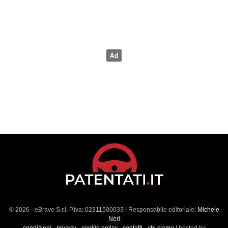
© 2026 - eBrave S.r.l. P.iva: 02311500033 | Responsabile editoriale:
Michele
Neri