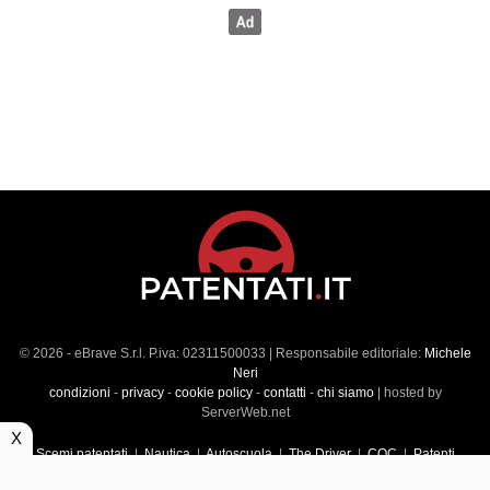
© 2026 - eBrave S.r.l. P.iva: 02311500033 | Responsabile editoriale:
Michele
Neri
condizioni
-
privacy
-
cookie policy
-
contatti
-
chi siamo
| hosted by
ServerWeb.net
X
Scemi patentati
|
Nautica
|
Autoscuola
|
The Driver
|
CQC
|
Patenti
Superiori
|
Market
|
Veicoli commerciali
|
Führerscheintest