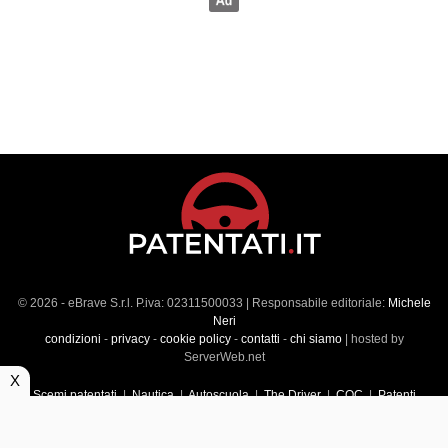
© 2026 - eBrave S.r.l. P.iva: 02311500033 | Responsabile editoriale:
Michele
Neri
condizioni
-
privacy
-
cookie policy
-
contatti
-
chi siamo
| hosted by
ServerWeb.net
X
Scemi patentati
|
Nautica
|
Autoscuola
|
The Driver
|
CQC
|
Patenti
Superiori
|
Market
|
Veicoli commerciali
|
Führerscheintest