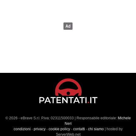
© 2026 - eBrave S.r.l. P.iva: 02311500033 | Responsabile editoriale:
Michele
Neri
condizioni
-
privacy
-
cookie policy
-
contatti
-
chi siamo
| hosted by
ServerWeb.net