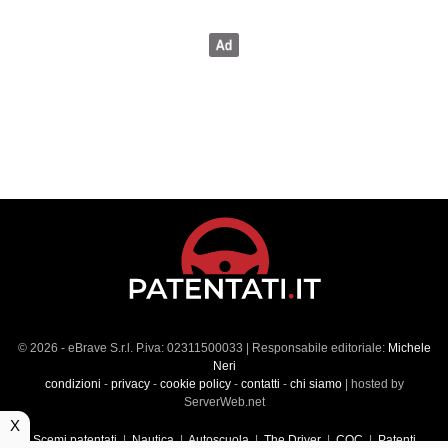
© 2026 - eBrave S.r.l. P.iva: 02311500033 | Responsabile editoriale:
Michele
Neri
condizioni
-
privacy
-
cookie policy
-
contatti
-
chi siamo
| hosted by
ServerWeb.net
X
Scemi patentati
|
Nautica
|
Autoscuola
|
The Driver
|
CQC
|
Patenti