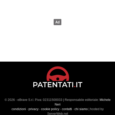
© 2026 - eBrave S.r.l. P.iva: 02311500033 | Responsabile editoriale:
Michele
Neri
condizioni
-
privacy
-
cookie policy
-
contatti
-
chi siamo
| hosted by
ServerWeb.net