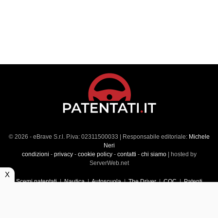
© 2026 - eBrave S.r.l. P.iva: 02311500033 | Responsabile editoriale:
Michele
Neri
condizioni
-
privacy
-
cookie policy
-
contatti
-
chi siamo
| hosted by
ServerWeb.net
X
Scemi patentati
|
Nautica
|
Autoscuola
|
The Driver
|
CQC
|
Patenti
Superiori
|
Market
|
Veicoli commerciali
|
Führerscheintest