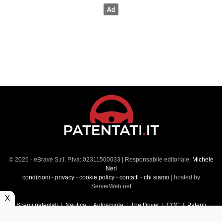
© 2026 - eBrave S.r.l. P.iva: 02311500033 | Responsabile editoriale:
Michele
Neri
condizioni
-
privacy
-
cookie policy
-
contatti
-
chi siamo
| hosted by
ServerWeb.net
X
Scemi patentati
|
Nautica
|
Autoscuola
|
The Driver
|
CQC
|
Patenti
Superiori
|
Market
|
Veicoli commerciali
|
Führerscheintest