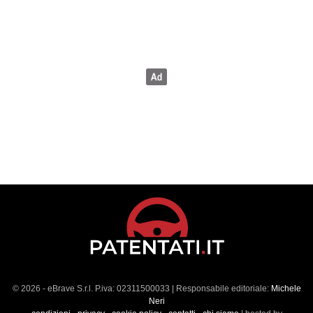
© 2026 - eBrave S.r.l. P.iva: 02311500033 | Responsabile editoriale:
Michele
Neri