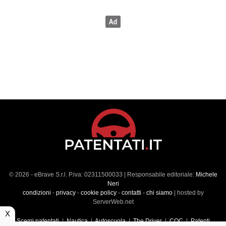
© 2026 - eBrave S.r.l. P.iva: 02311500033 | Responsabile editoriale:
Michele
Neri
condizioni
-
privacy
-
cookie policy
-
contatti
-
chi siamo
| hosted by
ServerWeb.net
X
Scemi patentati
|
Nautica
|
Autoscuola
|
The Driver
|
CQC
|
Patenti