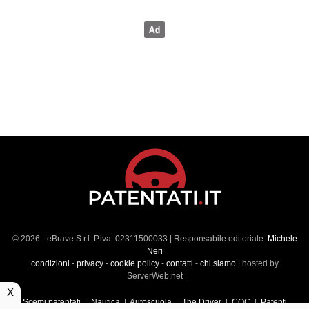
© 2026 - eBrave S.r.l. P.iva: 02311500033 | Responsabile editoriale:
Michele
Neri
condizioni
-
privacy
-
cookie policy
-
contatti
-
chi siamo
| hosted by
ServerWeb.net
X
Scemi patentati
|
Nautica
|
Autoscuola
|
The Driver
|
CQC
|
Patenti