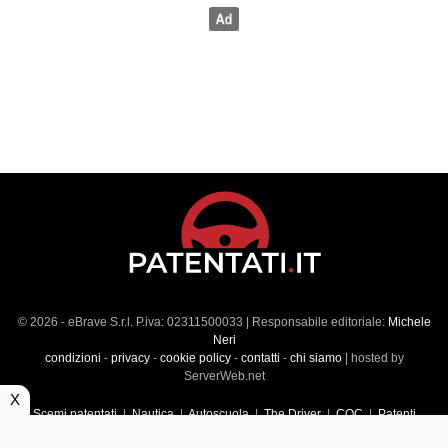
© 2026 - eBrave S.r.l. P.iva: 02311500033 | Responsabile editoriale:
Michele
Neri
condizioni
-
privacy
-
cookie policy
-
contatti
-
chi siamo
| hosted by
ServerWeb.net
X
Scemi patentati
|
Nautica
|
Autoscuola
|
The Driver
|
CQC
|
Patenti
Superiori
|
Market
|
Veicoli commerciali
|
Führerscheintest