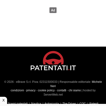
© 2026 - eBrave S.r.l. P.iva: 02311500033 | Responsabile editoriale:
Michele
Neri
condizioni
-
privacy
-
cookie policy
-
contatti
-
chi siamo
| hosted by
ServerWeb.net
X
Scemi patentati
|
Nautica
|
Autoscuola
|
The Driver
|
CQC
|
Patenti