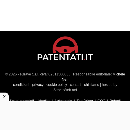
© 2026 - eBrave S.r.l. P.iva: 02311500033 | Responsabile editoriale:
Michele
Neri
condizioni
-
privacy
-
cookie policy
-
contatti
-
chi siamo
| hosted by
ServerWeb.net
X
Scemi patentati
|
Nautica
|
Autoscuola
|
The Driver
|
CQC
|
Patenti
Superiori
|
Market
|
Veicoli commerciali
|
Führerscheintest