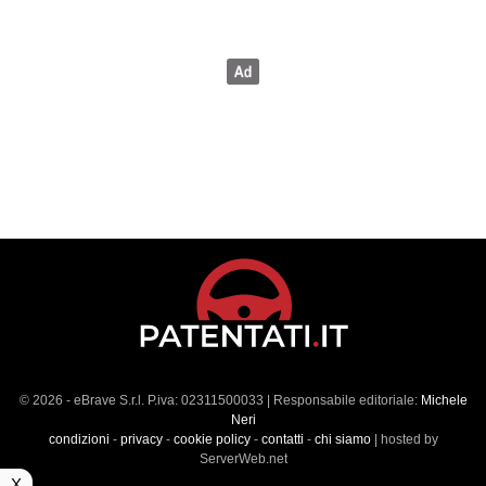
© 2026 - eBrave S.r.l. P.iva: 02311500033 | Responsabile editoriale:
Michele
Neri
condizioni
-
privacy
-
cookie policy
-
contatti
-
chi siamo
| hosted by
ServerWeb.net
X