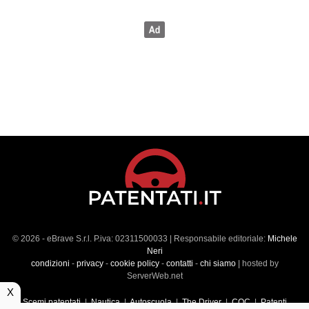
© 2026 - eBrave S.r.l. P.iva: 02311500033 | Responsabile editoriale:
Michele
Neri
condizioni
-
privacy
-
cookie policy
-
contatti
-
chi siamo
| hosted by
ServerWeb.net
X
Scemi patentati
|
Nautica
|
Autoscuola
|
The Driver
|
CQC
|
Patenti