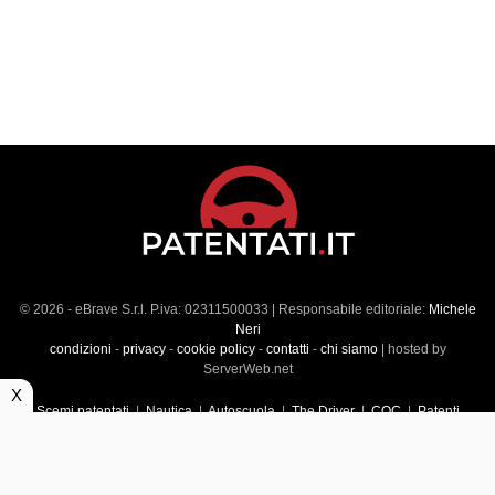
© 2026 - eBrave S.r.l. P.iva: 02311500033 | Responsabile editoriale:
Michele
Neri
condizioni
-
privacy
-
cookie policy
-
contatti
-
chi siamo
| hosted by
ServerWeb.net
X
Scemi patentati
|
Nautica
|
Autoscuola
|
The Driver
|
CQC
|
Patenti
Superiori
|
Market
|
Veicoli commerciali
|
Führerscheintest