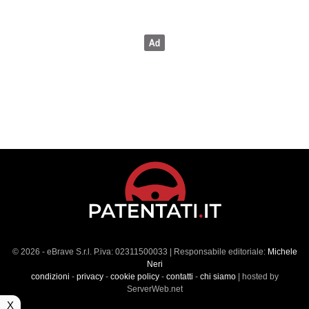
© 2026 - eBrave S.r.l. P.iva: 02311500033 | Responsabile editoriale:
Michele
Neri
condizioni
-
privacy
-
cookie policy
-
contatti
-
chi siamo
| hosted by
ServerWeb.net
X