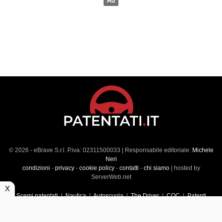
© 2026 - eBrave S.r.l. P.iva: 02311500033 | Responsabile editoriale:
Michele
Neri
condizioni
-
privacy
-
cookie policy
-
contatti
-
chi siamo
| hosted by
ServerWeb.net
X
Scemi patentati
|
Nautica
|
Autoscuola
|
The Driver
|
CQC
|
Patenti
Superiori
|
Market
|
Veicoli commerciali
|
Führerscheintest