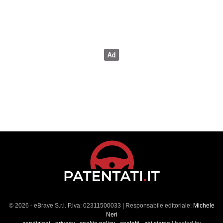
© 2026 - eBrave S.r.l. P.iva: 02311500033 | Responsabile editoriale:
Michele
Neri