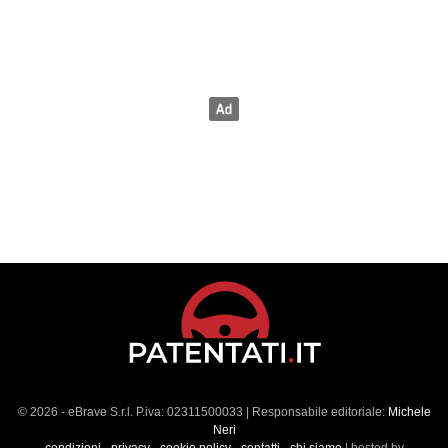
© 2026 - eBrave S.r.l. P.iva: 02311500033 | Responsabile editoriale:
Michele
Neri