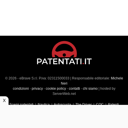
© 2026 - eBrave S.r.l. P.iva: 02311500033 | Responsabile editoriale:
Michele
Neri
condizioni
-
privacy
-
cookie policy
-
contatti
-
chi siamo
| hosted by
ServerWeb.net
X
Scemi patentati
|
Nautica
|
Autoscuola
|
The Driver
|
CQC
|
Patenti
Superiori
|
Market
|
Veicoli commerciali
|
Führerscheintest