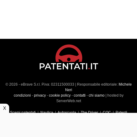
© 2026 - eBrave S.r.l. P.iva: 02311500033 | Responsabile editoriale:
Michele
Neri
condizioni
-
privacy
-
cookie policy
-
contatti
-
chi siamo
| hosted by
ServerWeb.net
X
Scemi patentati
|
Nautica
|
Autoscuola
|
The Driver
|
CQC
|
Patenti
Superiori
|
Market
|
Veicoli commerciali
|
Führerscheintest