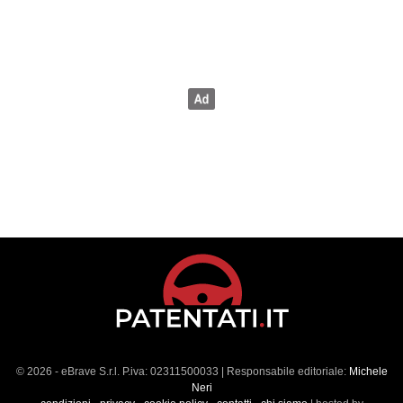
© 2026 - eBrave S.r.l. P.iva: 02311500033 | Responsabile editoriale:
Michele
Neri