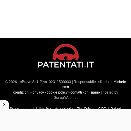
© 2026 - eBrave S.r.l. P.iva: 02311500033 | Responsabile editoriale:
Michele
Neri
condizioni
-
privacy
-
cookie policy
-
contatti
-
chi siamo
| hosted by
ServerWeb.net
X
Scemi patentati
|
Nautica
|
Autoscuola
|
The Driver
|
CQC
|
Patenti
Superiori
|
Market
|
Veicoli commerciali
|
Führerscheintest