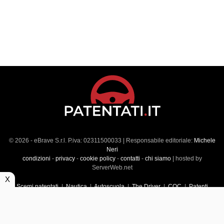
© 2026 - eBrave S.r.l. P.iva: 02311500033 | Responsabile editoriale:
Michele
Neri
condizioni
-
privacy
-
cookie policy
-
contatti
-
chi siamo
| hosted by
ServerWeb.net
X
Scemi patentati
|
Nautica
|
Autoscuola
|
The Driver
|
CQC
|
Patenti
Superiori
|
Market
|
Veicoli commerciali
|
Führerscheintest