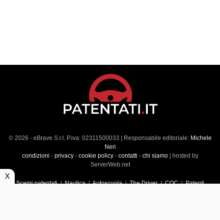
© 2026 - eBrave S.r.l. P.iva: 02311500033 | Responsabile editoriale:
Michele
Neri
condizioni
-
privacy
-
cookie policy
-
contatti
-
chi siamo
| hosted by
ServerWeb.net
X
Scemi patentati
|
Nautica
|
Autoscuola
|
The Driver
|
CQC
|
Patenti
Superiori
|
Market
|
Veicoli commerciali
|
Führerscheintest