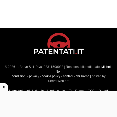
© 2026 - eBrave S.r.l. P.iva: 02311500033 | Responsabile editoriale:
Michele
Neri
condizioni
-
privacy
-
cookie policy
-
contatti
-
chi siamo
| hosted by
ServerWeb.net
X
Scemi patentati
|
Nautica
|
Autoscuola
|
The Driver
|
CQC
|
Patenti
Superiori
|
Market
|
Veicoli commerciali
|
Führerscheintest