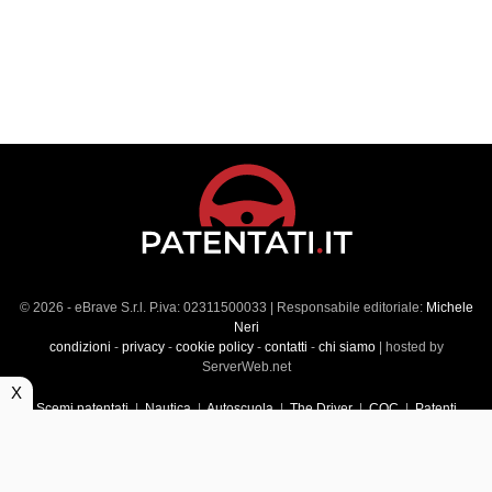
© 2026 - eBrave S.r.l. P.iva: 02311500033 | Responsabile editoriale:
Michele
Neri
condizioni
-
privacy
-
cookie policy
-
contatti
-
chi siamo
| hosted by
ServerWeb.net
X
Scemi patentati
|
Nautica
|
Autoscuola
|
The Driver
|
CQC
|
Patenti
Superiori
|
Market
|
Veicoli commerciali
|
Führerscheintest