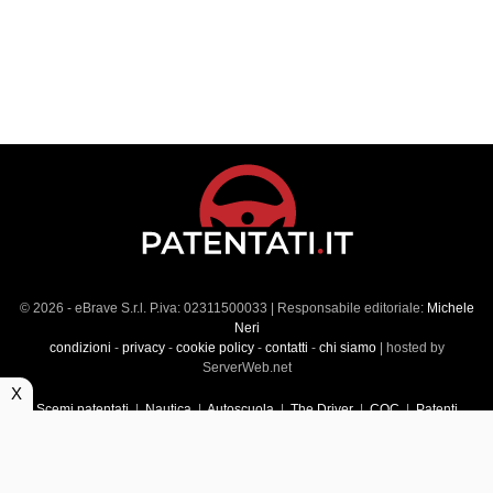
© 2026 - eBrave S.r.l. P.iva: 02311500033 | Responsabile editoriale:
Michele
Neri
condizioni
-
privacy
-
cookie policy
-
contatti
-
chi siamo
| hosted by
ServerWeb.net
X
Scemi patentati
|
Nautica
|
Autoscuola
|
The Driver
|
CQC
|
Patenti
Superiori
|
Market
|
Veicoli commerciali
|
Führerscheintest