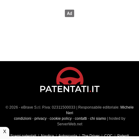
© 2026 - eBrave S.r.l. P.iva: 02311500033 | Responsabile editoriale:
Michele
Neri
condizioni
-
privacy
-
cookie policy
-
contatti
-
chi siamo
| hosted by
ServerWeb.net
X
Scemi patentati
|
Nautica
|
Autoscuola
|
The Driver
|
CQC
|
Patenti