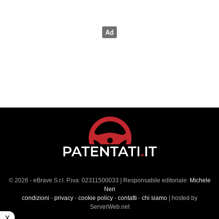
© 2026 - eBrave S.r.l. P.iva: 02311500033 | Responsabile editoriale:
Michele
Neri
condizioni
-
privacy
-
cookie policy
-
contatti
-
chi siamo
| hosted by
ServerWeb.net
X