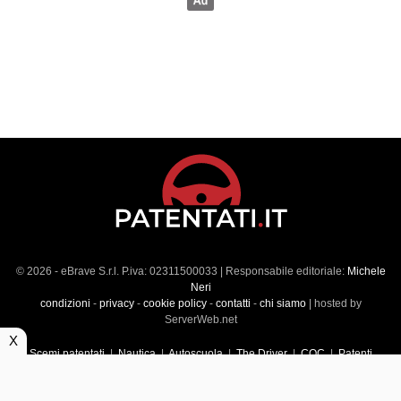
© 2026 - eBrave S.r.l. P.iva: 02311500033 | Responsabile editoriale:
Michele
Neri
condizioni
-
privacy
-
cookie policy
-
contatti
-
chi siamo
| hosted by
ServerWeb.net
X
Scemi patentati
|
Nautica
|
Autoscuola
|
The Driver
|
CQC
|
Patenti
Superiori
|
Market
|
Veicoli commerciali
|
Führerscheintest