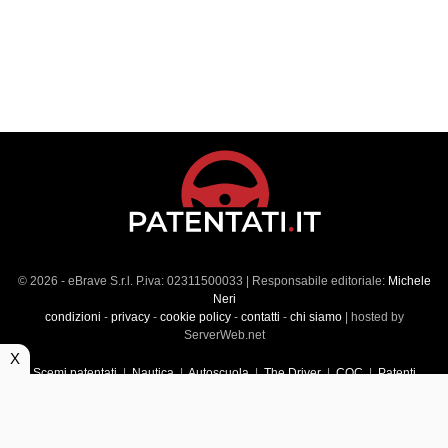
© 2026 - eBrave S.r.l. P.iva: 02311500033 | Responsabile editoriale:
Michele
Neri
condizioni
-
privacy
-
cookie policy
-
contatti
-
chi siamo
| hosted by
ServerWeb.net
X
Scemi patentati
|
Nautica
|
Autoscuola
|
The Driver
|
CQC
|
Patenti
Superiori
|
Market
|
Veicoli commerciali
|
Führerscheintest